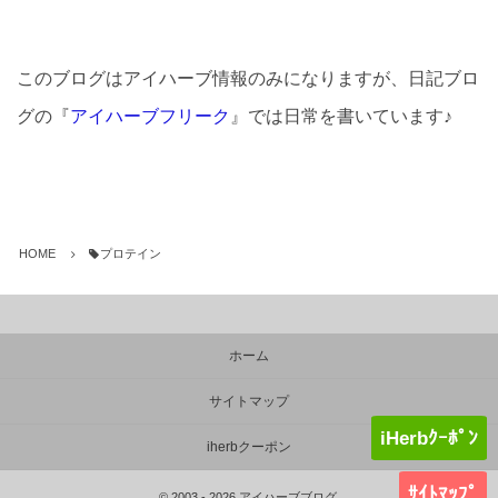
このブログはアイハーブ情報のみになりますが、日記ブロ
グの『
アイハーブフリーク
』では日常を書いています♪
HOME
プロテイン
ホーム
サイトマップ
iHerbｸｰﾎﾟﾝ
iherbクーポン
ｻｲﾄﾏｯﾌﾟ
©
2003 - 2026
アイハーブブログ
.