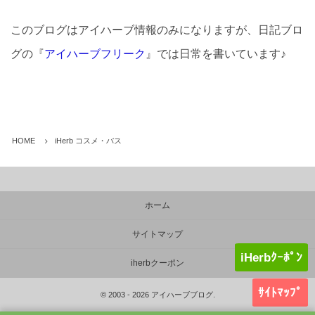
このブログはアイハーブ情報のみになりますが、日記ブロ
グの『
アイハーブフリーク
』では日常を書いています♪
HOME
iHerb コスメ・バス
ホーム
サイトマップ
iHerbｸｰﾎﾟﾝ
iherbクーポン
ｻｲﾄﾏｯﾌﾟ
©
2003 - 2026
アイハーブブログ
.