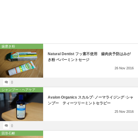
歯磨き粉
Natural Dentist フッ素不使用 歯肉炎予防はみが
き粉 ペパーミントセージ
26
Nov
2016
0
シャンプー・ヘアケア
Avalon Organics スカルプ･ノーマライジング･シャ
ンプー ティーツリーミントセラピー
25
Nov
2016
0
固形石鹸