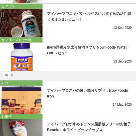
ビタミン
アイハーブでニキビやヘルペスにおすすめの活性型
ビタミンBレビュー！
13
Sep
2020
サプリメントその他
iherb浮腫み水太り解消サプリ Now Foods Water
Out レビュー
13
Sep
2020
0
鉄分
アイハーブコスパの良い鉄分サプリ：Now Foods
Iron
14
May
2020
お菓子
アイハーブおすすめトランス脂肪酸フリーのお菓子
Beanitosホワイトビーンチップス