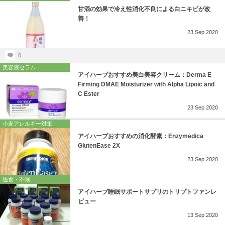
甘酒の効果で冷え性消化不良による白ニキビが改
善！
23
Sep
2020
0
美容液セラム
アイハーブおすすめ美白美容クリーム：Derma E
Firming DMAE Moisturizer with Alpha Lipoic and
C Ester
23
Sep
2020
小麦アレルギー対策
アイハーブおすすめの消化酵素：Enzymedica
GlutenEase 2X
23
Sep
2020
過食・不眠
アイハーブ睡眠サポートサプリのトリプトファンレ
ビュー
13
Sep
2020