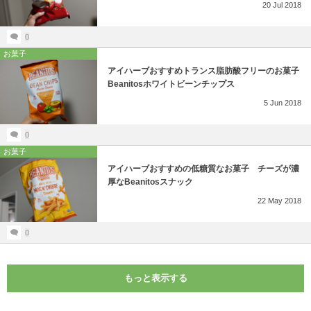
20
Jul
2018
0
お菓子
アイハーブおすすめトランス脂肪酸フリーのお菓子
Beanitosホワイトビーンチップス
5
Jun
2018
0
お菓子
アイハーブおすすめの低糖質なお菓子 チーズが濃
厚なBeanitosスナック
22
May
2018
0
もっと表示する